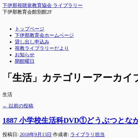
下伊那視聴覚教育協会 ライブラリー
下伊那教育会館別館2F
コ
トップページ
ン
下伊那教育会ホームページ
テ
貸し出し申込み
ン
視教ライブラリーだより
ツ
お知らせ
へ
開館曜日
ス
キ
「
生活
」カテゴリーアーカイ
ッ
プ
生活
←
以前の投稿
1887 小学校生活科DVD①どうぶつと
投稿日:
2018年9月13日
作成者:
ライブラリ担当