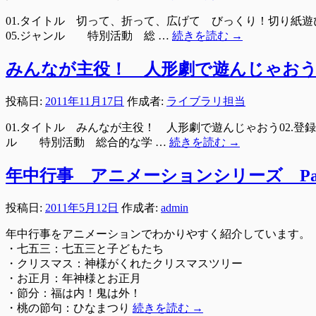
01.タイトル 切って、折って、広げて びっくり！切り紙遊び
05.ジャンル 特別活動 総 …
続きを読む
→
みんなが主役！ 人形劇で遊んじゃお
投稿日:
2011年11月17日
作成者:
ライブラリ担当
01.タイトル みんなが主役！ 人形劇で遊んじゃおう02.登録
ル 特別活動 総合的な学 …
続きを読む
→
年中行事 アニメーションシリーズ Par
投稿日:
2011年5月12日
作成者:
admin
年中行事をアニメーションでわかりやすく紹介しています。
・七五三：七五三と子どもたち
・クリスマス：神様がくれたクリスマスツリー
・お正月：年神様とお正月
・節分：福は内！鬼は外！
・桃の節句：ひなまつり
続きを読む
→