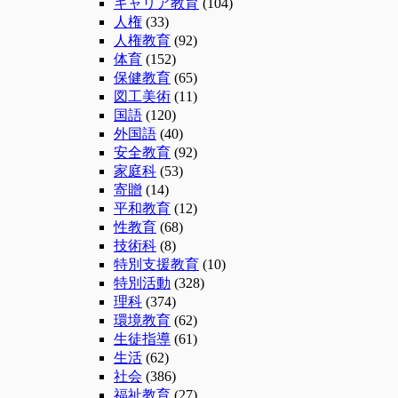
キャリア教育
(104)
人権
(33)
人権教育
(92)
体育
(152)
保健教育
(65)
図工美術
(11)
国語
(120)
外国語
(40)
安全教育
(92)
家庭科
(53)
寄贈
(14)
平和教育
(12)
性教育
(68)
技術科
(8)
特別支援教育
(10)
特別活動
(328)
理科
(374)
環境教育
(62)
生徒指導
(61)
生活
(62)
社会
(386)
福祉教育
(27)