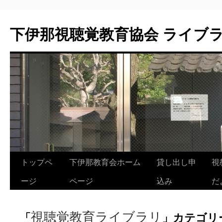
下伊那視聴覚教育協会 ライブ
トップペ
下伊那教育会ホーム
貸し出し申
視
ージ
ページ
込み
だ
視聴覚教育ライブラリ
「
」カテゴリ