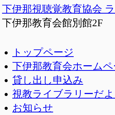
下伊那視聴覚教育協会 
下伊那教育会館別館2F
コ
トップページ
ン
テ
下伊那教育会ホームペ
ン
ツ
へ
貸し出し申込み
ス
キ
視教ライブラリーだよ
ッ
プ
お知らせ