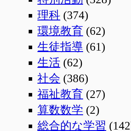
理科
(374)
環境教育
(62)
生徒指導
(61)
生活
(62)
社会
(386)
福祉教育
(27)
算数数学
(2)
総合的な学習
(142