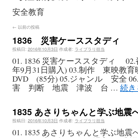
安全教育
←
以前の投稿
1836 災害ケーススタディ
投稿日:
2016年10月3日
作成者:
ライブラリ担当
01. 1836 災害ケーススタディ 02.
年9月31日購入) 03.制作 東映教育
DVD (85分) 05.ジャンル 安全 
害 判断 地震 津波 台 …
続き
1835 あさりちゃんと学ぶ地震
投稿日:
2016年10月3日
作成者:
ライブラリ担当
01. 1835 あさりちゃんと学ぶ地