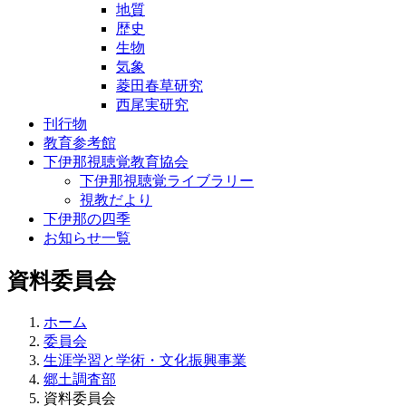
地質
歴史
生物
気象
菱田春草研究
西尾実研究
刊行物
教育参考館
下伊那視聴覚教育協会
下伊那視聴覚ライブラリー
視教だより
下伊那の四季
お知らせ一覧
資料委員会
ホーム
委員会
生涯学習と学術・文化振興事業
郷土調査部
資料委員会