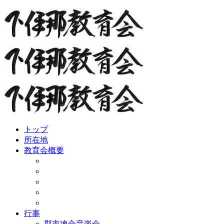
Skip
to
content
トップ
所在地
教育会概要
行事
郡市連合音楽会