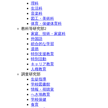
理科
生活科
音楽科
図工・美術科
体育・保健体育科
教科等研究部2
家庭、技術・家庭科
外国語
総合的な学習
道徳
特別支援教育
特別活動
キャリア教育
人権教育
調査研究部
生徒指導
学校図書館
情報・視聴覚
へき地教育
学校保健
食育