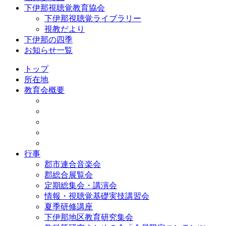
下伊那視聴覚教育協会
下伊那視聴覚ライブラリー
視教だより
下伊那の四季
お知らせ一覧
トップ
所在地
教育会概要
行事
郡市連合音楽会
郡総合展覧会
定期総集会・講演会
情報・視聴覚基礎実技講習会
夏季研修講座
下伊那地区教育研究集会