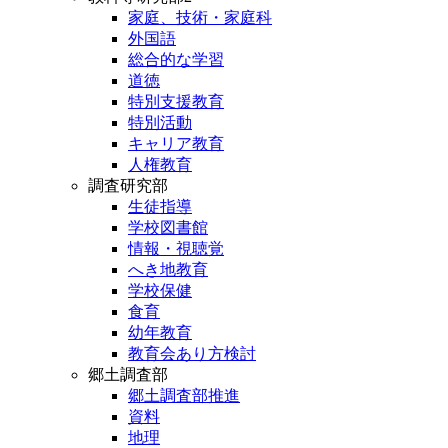
家庭、技術・家庭科
外国語
総合的な学習
道徳
特別支援教育
特別活動
キャリア教育
人権教育
調査研究部
生徒指導
学校図書館
情報・視聴覚
へき地教育
学校保健
食育
幼年教育
教育会あり方検討
郷土調査部
郷土調査部推進
資料
地理