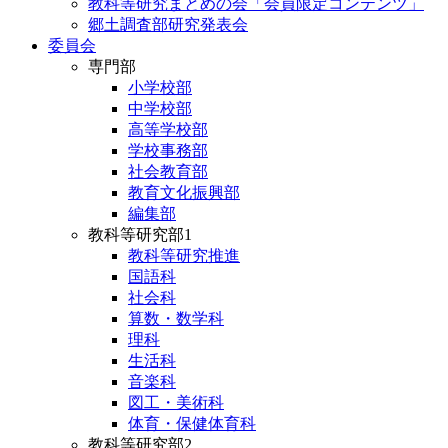
教科等研究まとめの会「会員限定コンテンツ」
郷土調査部研究発表会
委員会
専門部
小学校部
中学校部
高等学校部
学校事務部
社会教育部
教育文化振興部
編集部
教科等研究部1
教科等研究推進
国語科
社会科
算数・数学科
理科
生活科
音楽科
図工・美術科
体育・保健体育科
教科等研究部2