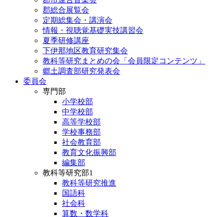
郡総合展覧会
定期総集会・講演会
情報・視聴覚基礎実技講習会
夏季研修講座
下伊那地区教育研究集会
教科等研究まとめの会「会員限定コンテンツ」
郷土調査部研究発表会
委員会
専門部
小学校部
中学校部
高等学校部
学校事務部
社会教育部
教育文化振興部
編集部
教科等研究部1
教科等研究推進
国語科
社会科
算数・数学科