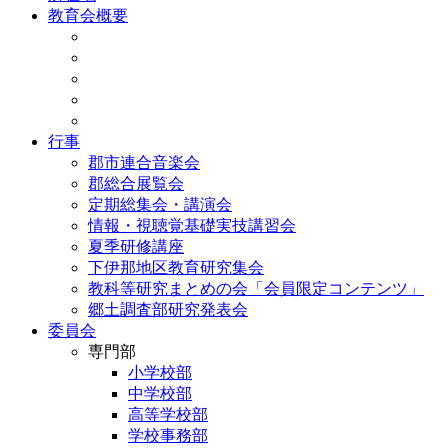
教育会概要
行事
郡市連合音楽会
郡総合展覧会
定期総集会・講演会
情報・視聴覚基礎実技講習会
夏季研修講座
下伊那地区教育研究集会
教科等研究まとめの会「会員限定コンテンツ」
郷土調査部研究発表会
委員会
専門部
小学校部
中学校部
高等学校部
学校事務部