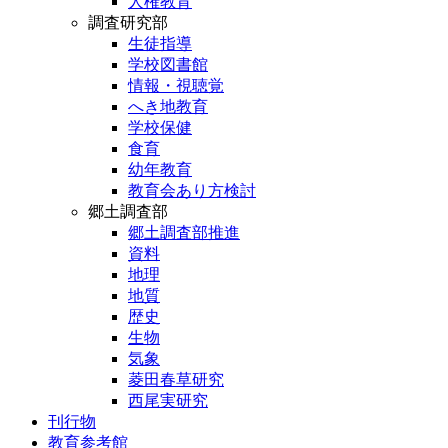
人権教育
調査研究部
生徒指導
学校図書館
情報・視聴覚
へき地教育
学校保健
食育
幼年教育
教育会あり方検討
郷土調査部
郷土調査部推進
資料
地理
地質
歴史
生物
気象
菱田春草研究
西尾実研究
刊行物
教育参考館