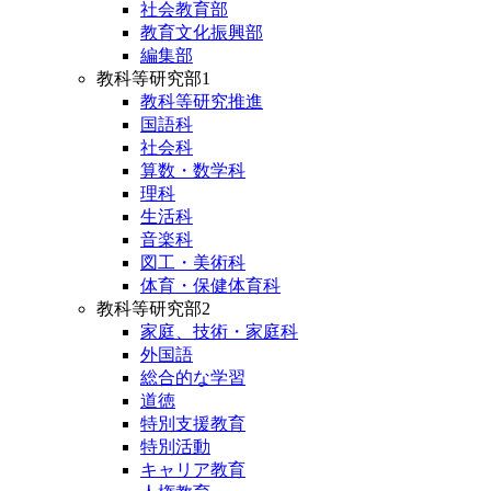
社会教育部
教育文化振興部
編集部
教科等研究部1
教科等研究推進
国語科
社会科
算数・数学科
理科
生活科
音楽科
図工・美術科
体育・保健体育科
教科等研究部2
家庭、技術・家庭科
外国語
総合的な学習
道徳
特別支援教育
特別活動
キャリア教育