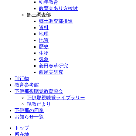
幼年教育
教育会あり方検討
郷土調査部
郷土調査部推進
資料
地理
地質
歴史
生物
気象
菱田春草研究
西尾実研究
刊行物
教育参考館
下伊那視聴覚教育協会
下伊那視聴覚ライブラリー
視教だより
下伊那の四季
お知らせ一覧
トップ
所在地