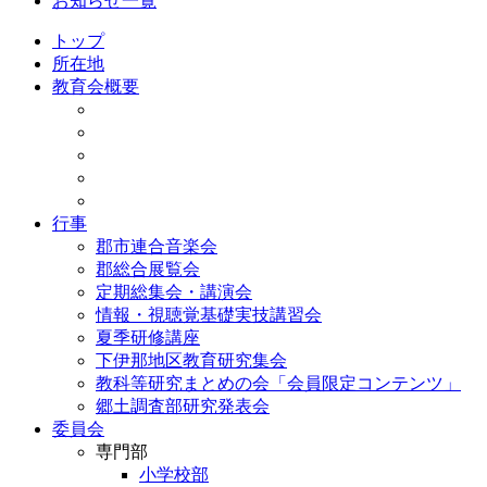
お知らせ一覧
トップ
所在地
教育会概要
行事
郡市連合音楽会
郡総合展覧会
定期総集会・講演会
情報・視聴覚基礎実技講習会
夏季研修講座
下伊那地区教育研究集会
教科等研究まとめの会「会員限定コンテンツ」
郷土調査部研究発表会
委員会
専門部
小学校部