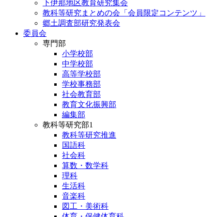
下伊那地区教育研究集会
教科等研究まとめの会「会員限定コンテンツ」
郷土調査部研究発表会
委員会
専門部
小学校部
中学校部
高等学校部
学校事務部
社会教育部
教育文化振興部
編集部
教科等研究部1
教科等研究推進
国語科
社会科
算数・数学科
理科
生活科
音楽科
図工・美術科
体育・保健体育科