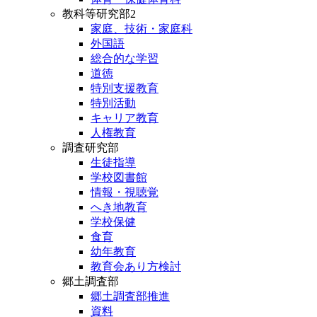
教科等研究部2
家庭、技術・家庭科
外国語
総合的な学習
道徳
特別支援教育
特別活動
キャリア教育
人権教育
調査研究部
生徒指導
学校図書館
情報・視聴覚
へき地教育
学校保健
食育
幼年教育
教育会あり方検討
郷土調査部
郷土調査部推進
資料