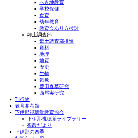
へき地教育
学校保健
食育
幼年教育
教育会あり方検討
郷土調査部
郷土調査部推進
資料
地理
地質
歴史
生物
気象
菱田春草研究
西尾実研究
刊行物
教育参考館
下伊那視聴覚教育協会
下伊那視聴覚ライブラリー
視教だより
下伊那の四季