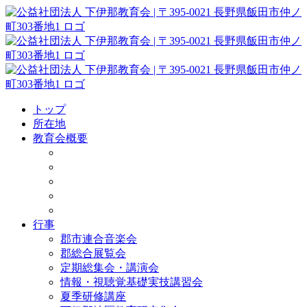
Skip
to
content
トップ
所在地
教育会概要
行事
郡市連合音楽会
郡総合展覧会
定期総集会・講演会
情報・視聴覚基礎実技講習会
夏季研修講座