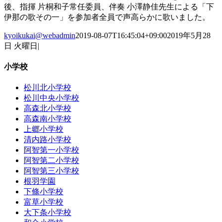
後、指揮 片桐和子常任委員、伴奏 小澤静佳先生による「下
伊那の歌その一」を参加者全員で声高らかに歌いました。
kyoikukai@webadmin
2019-08-07T16:45:04+09:00
2019年5月28
日 火曜日
|
小学校
松川北小学校
松川中央小学校
高森北小学校
高森南小学校
上郷小学校
清内路小学校
阿智第一小学校
阿智第二小学校
阿智第三小学校
根羽学園
下條小学校
富草小学校
大下条小学校