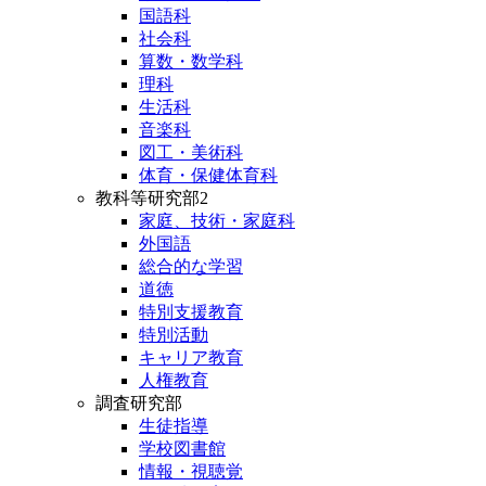
国語科
社会科
算数・数学科
理科
生活科
音楽科
図工・美術科
体育・保健体育科
教科等研究部2
家庭、技術・家庭科
外国語
総合的な学習
道徳
特別支援教育
特別活動
キャリア教育
人権教育
調査研究部
生徒指導
学校図書館
情報・視聴覚