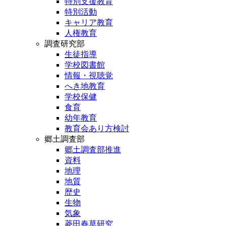
特別支援教育
特別活動
キャリア教育
人権教育
調査研究部
生徒指導
学校図書館
情報・視聴覚
へき地教育
学校保健
食育
幼年教育
教育会あり方検討
郷土調査部
郷土調査部推進
資料
地理
地質
歴史
生物
気象
菱田春草研究