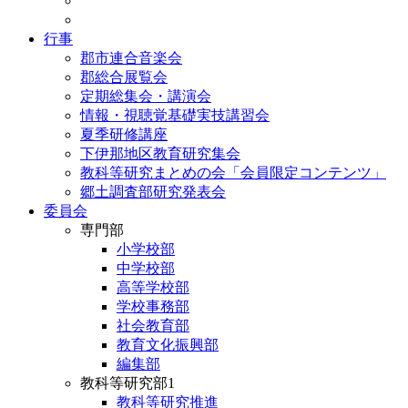
行事
郡市連合音楽会
郡総合展覧会
定期総集会・講演会
情報・視聴覚基礎実技講習会
夏季研修講座
下伊那地区教育研究集会
教科等研究まとめの会「会員限定コンテンツ」
郷土調査部研究発表会
委員会
専門部
小学校部
中学校部
高等学校部
学校事務部
社会教育部
教育文化振興部
編集部
教科等研究部1
教科等研究推進