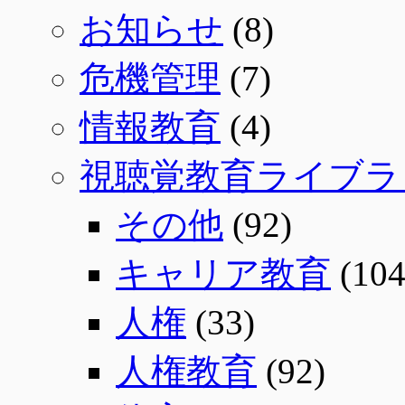
お知らせ
(8)
危機管理
(7)
情報教育
(4)
視聴覚教育ライブラ
その他
(92)
キャリア教育
(104
人権
(33)
人権教育
(92)