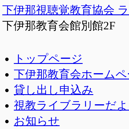
下伊那視聴覚教育協会 
下伊那教育会館別館2F
コ
トップページ
ン
テ
下伊那教育会ホームペ
ン
ツ
へ
貸し出し申込み
ス
キ
視教ライブラリーだよ
ッ
プ
お知らせ